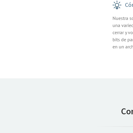
Cóm
Nuestra s
una varie
cerrar y v
bits de pa
en un arch
Co