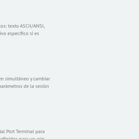
tos: texto ASCII/ANSI,
vo específico si es
s en simultáneo y cambiar
 parámetros de la sesión
al Port Terminal para
definidos para un aún