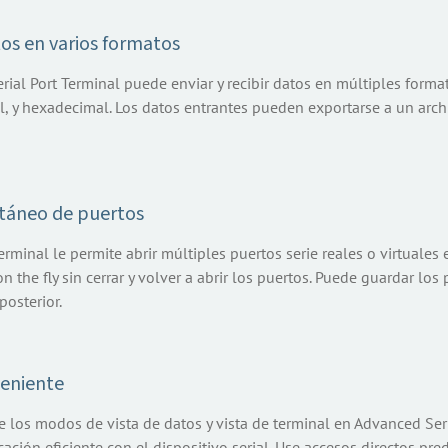
tos en varios formatos
ial Port Terminal puede enviar y recibir datos en múltiples forma
al, y hexadecimal. Los datos entrantes pueden exportarse a un archi
táneo de puertos
Terminal le permite abrir múltiples puertos serie reales o virtuale
on the fly sin cerrar y volver a abrir los puertos. Puede guardar los
posterior.
veniente
 los modos de vista de datos y vista de terminal en Advanced Seri
ción eficiente con el dispositivo serial. Use accesos directos pre