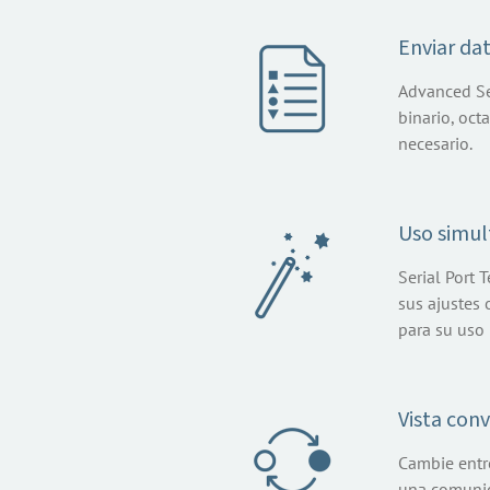
Enviar da
Advanced Ser
binario, oct
necesario.
Uso simul
Serial Port 
sus ajustes 
para su uso 
Vista con
Cambie entre
una comunica