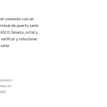
cer conexión con un
rminal de puerto serie
SCII, binario, octal y
verificar y solucionar
serie.
conexión
lemas en
dad.