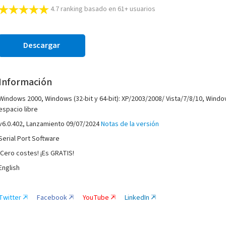
4.7
ranking basado en
61
+ usuarios
Descargar
Información
Windows 2000, Windows (32-bit y 64-bit): XP/2003/2008/ Vista/7/8/10, Wind
espacio libre
v
6.0.402
, Lanzamiento
09/07/2024
Notas de la versión
Serial Port Software
¡Cero costes! ¡Es GRATIS!
English
Twitter
Facebook
YouTube
LinkedIn