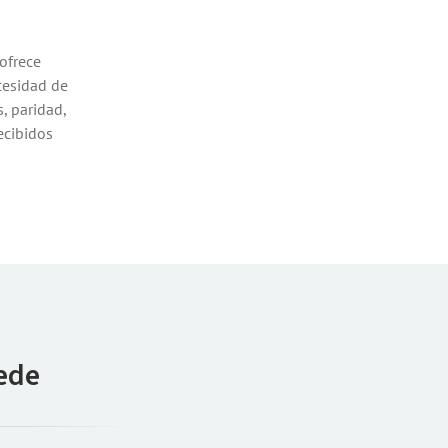
ofrece
cesidad de
s, paridad,
ecibidos
ede