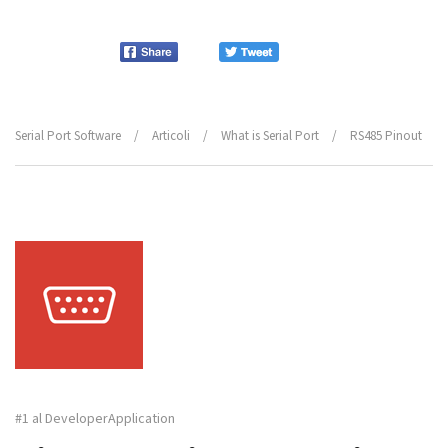
Serial Port Software
/
Articoli
/
What is Serial Port
/
RS485 Pinout
#1 al DeveloperApplication