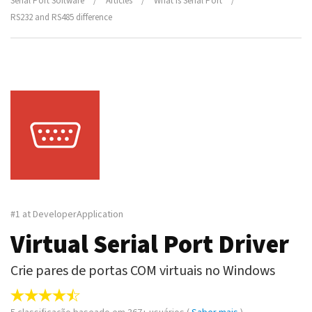
Serial Port Software
/
Articles
/
What is Serial Port
/
RS232 and RS485 difference
#1 at DeveloperApplication
Virtual Serial Port Driver
Crie pares de portas COM virtuais no Windows