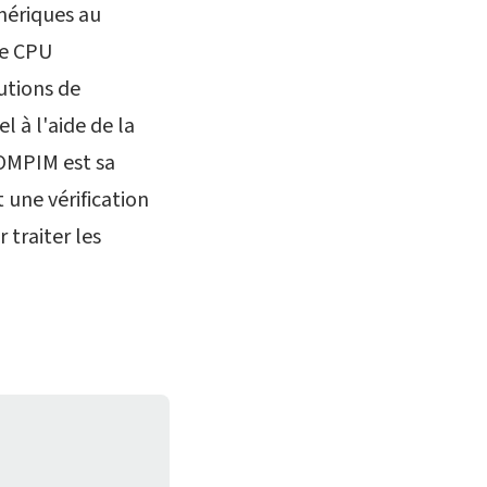
mériques au
le CPU
lutions de
l à l'aide de la
COMPIM est sa
 une vérification
 traiter les