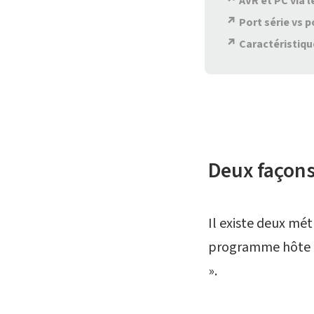
AVR et PC via 
Port série vs p
Caractéristiqu
Deux façons
Il existe deux mét
programme hôte » 
».