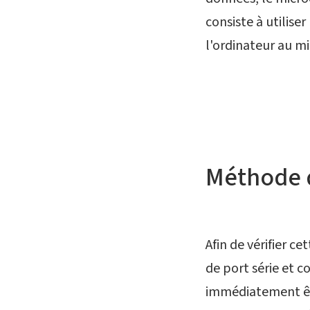
consiste à utilis
l'ordinateur au m
Méthode d
Afin de vérifier c
de port série et 
immédiatement être