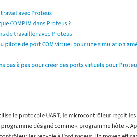
travail avec Proteus
 que COMPIM dans Proteus ?
s de travailler avec Proteus
du pilote de port COM virtuel pour une simulation am
ns pas à pas pour créer des ports virtuels pour Proteu
tilise le protocole UART, le microcontrôleur reçoit le
n programme désigné comme « programme hôte ». Après
ontrôleur les renvoie à l'ordinateur. Un moyen effica