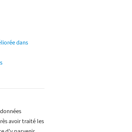
éliorée dans
s
s données
 avoir traité les
ce d'y parvenir