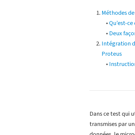
Méthodes de 
•
Qu’est-ce
•
Deux façon
Intégration 
Proteus
•
Instructio
Dans ce test qui u
transmises par u
données, le microc