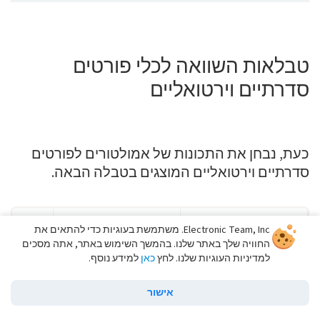
טבלאות השוואה לכלי פורטים
סדרתיים וירטואליים
כעת, נבחן את התכונות של אמולטורים לפורטים
סדרתיים וירטואליים המוצגים בטבלה הבאה.
Electronic Team, Inc. משתמשת בעוגיות כדי להתאים את
תכונות
VSPD
pro
החוויה שלך באתר שלנו. בהמשך השימוש באתר, אתה מסכים
למדיניות העוגיות שלנו. לחץ
כאן
למידע נוסף.
מדמה לחלוטין קווי בקרת
חומרה ופרמטרים פיזיים
אישור
של פורט COM