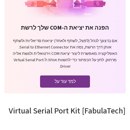
הפנה את יציאת ה-COM שלך לרשת
אם ברצונך לנהל (לפצל, לשתף ולאחד) יציאות סריאליות ולשתף
אותן דרך הרשת, נסה את Serial to Ethernet Connector.
האפליקציה מאפשרת ליצור יציאת COM וירטואלית ולגשת אליה
מרחוק. לחץ על הכפתור כדי להשוות אותה ל-Virtual Serial Port
Driver.
למד עוד על
Virtual Serial Port Kit [FabulaTech]